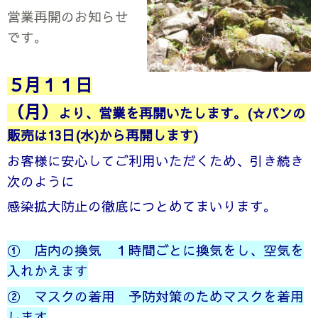
営業再開のお知らせ
です。
５月１１日
（月）
より、営業を再開いたします。(☆パンの
販売は13日(水)から再開します)
お客様に安心してご利用いただくため、引き続き
次のように
感染拡大防止の徹底に
つとめてまいります。
① 店内の換気 １時間ごとに換気をし、空気を
入れかえます
② マスクの着用 予防対策のためマスクを着用
します