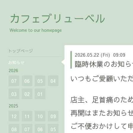
カフェブリューベル
Welcome to our homepage
トップページ
2026.05.22 (Fri) 09:09
臨時休業のお知らせ
お知らせ
2026
いつもご愛顧いた
07
06
05
04
03
02
01
店主、足首痛のた
2025
再開はまたお知ら
12
11
10
09
ご不便おかけして
08
07
06
05