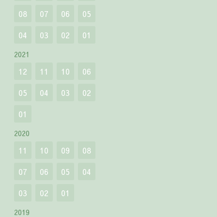
08
07
06
05
04
03
02
01
2021
12
11
10
06
05
04
03
02
01
2020
11
10
09
08
07
06
05
04
03
02
01
2019