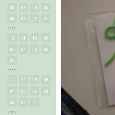
08
07
06
05
04
03
02
01
2021
12
11
10
06
05
04
03
02
01
2020
11
10
09
08
07
06
05
04
03
02
01
2019