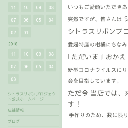
いつもご愛顧いただきあ
11
10
09
08
突然ですが、皆さんは
07
06
05
04
シトラスリボンプ
02
01
2018
愛媛特産の柑橘にちなみ
11
10
09
08
｢ただいま｣｢おかえ
07
06
05
04
新型コロナウイルスにり
03
会を目指しています。
ただ今 当店では、
シトラスリボンプロジェク
ト公式ホームページ
す！
店舗情報
手作りのため、数に限
ブログ