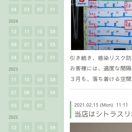
04
03
02
01
2024
12
11
10
09
08
07
06
05
引き続き、感染リスク防
04
03
02
01
お客様には、適度な間隔
2023
３月も、落ち着ける空間
11
10
09
08
07
06
05
04
2021.02.15 (Mon) 11:11
03
02
01
当店はシトラスリ
2022
12
11
10
09