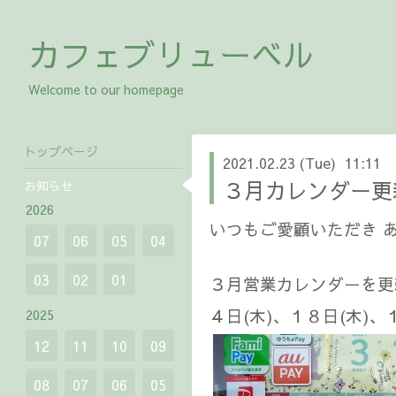
カフェブリューベル
Welcome to our homepage
トップページ
2021.02.23 (Tue) 11:11
３月カレンダー更
お知らせ
2026
いつもご愛顧いただき 
07
06
05
04
03
02
01
３月営業カレンダーを更
４日(木)、１８日(木)
2025
12
11
10
09
08
07
06
05