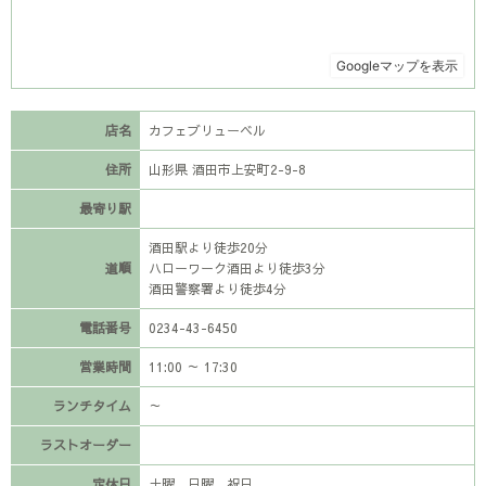
店名
カフェブリューベル
住所
山形県 酒田市上安町2-9-8
最寄り駅
酒田駅より徒歩20分
道順
ハローワーク酒田より徒歩3分
酒田警察署より徒歩4分
電話番号
0234-43-6450
営業時間
11:00 ～ 17:30
ランチタイム
～
ラストオーダー
定休日
土曜、日曜、祝日