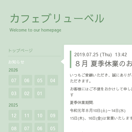
カフェブリューベル
Welcome to our homepage
トップページ
2019.07.25 (Thu) 13:42
８月 夏季休業の
お知らせ
2026
いつもご愛顧いただき、誠にありが
07
06
05
04
ただきます。
お客様にはご不便をおかけして申し
03
02
01
す
夏季休業期間:
2025
令和元年８月10日(土)～14日(水)
12
11
10
09
15日(木)、16日(金)は営業いたしま
08
07
06
05