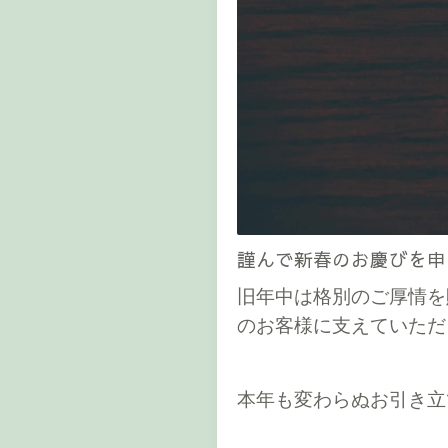
謹んで新春のお慶びを申
旧年中は格別のご厚情を
の
お客様に支えていただ
本年も変わらぬお引き立