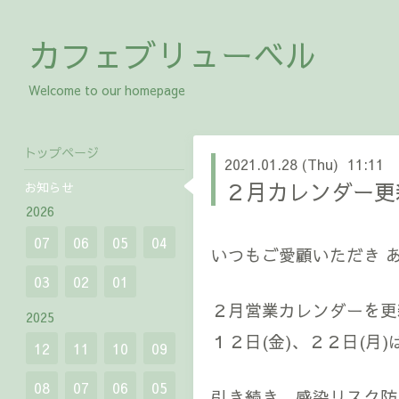
カフェブリューベル
Welcome to our homepage
トップページ
2021.01.28 (Thu) 11:11
２月カレンダー更
お知らせ
2026
07
06
05
04
いつもご愛顧いただき 
03
02
01
２月営業カレンダーを更
2025
１２日(金)、２２日(
12
11
10
09
08
07
06
05
引き続き、感染リスク防