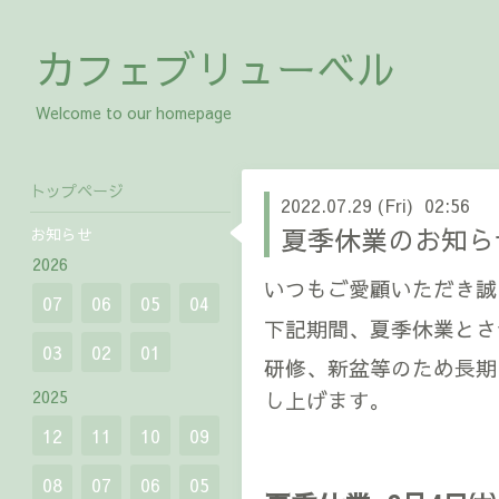
カフェブリューベル
Welcome to our homepage
トップページ
2022.07.29 (Fri) 02:56
夏季休業のお知ら
お知らせ
2026
いつもご愛顧いただき誠
07
06
05
04
下記期間、夏季休業とさ
03
02
01
研修、新盆等のため長期
2025
し上げます。
12
11
10
09
08
07
06
05