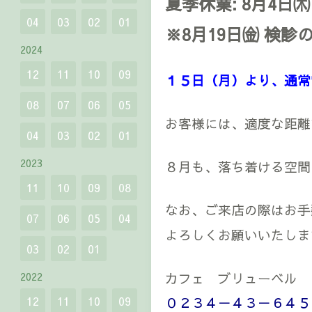
夏季休業: 8月4日㈭
04
03
02
01
※8月19日㈮ 検診
2024
12
11
10
09
１５日（月）より、通常
08
07
06
05
お客様には、適度な距離
04
03
02
01
2023
８月も、落ち着ける空間
11
10
09
08
なお、ご来店の際はお手
07
06
05
04
よろしくお願いいたしま
03
02
01
カフェ ブリューベル
2022
12
11
10
09
０２３４－４３－６４５