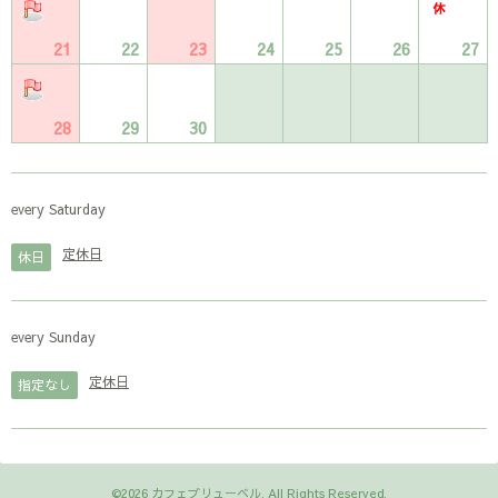
21
22
23
24
25
26
27
28
29
30
every Saturday
定休日
休日
every Sunday
定休日
指定なし
©2026
カフェブリューベル
. All Rights Reserved.