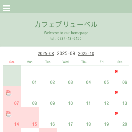
カフェブリューベル
Welcome to our homepage
tel : 0234-43-6450
2025-09
2025-08
2025-10
Sun.
Mon.
Tue.
Wed.
Thu.
Fri.
Sat.
01
02
03
04
05
06
07
08
09
10
11
12
13
14
15
16
17
18
19
20